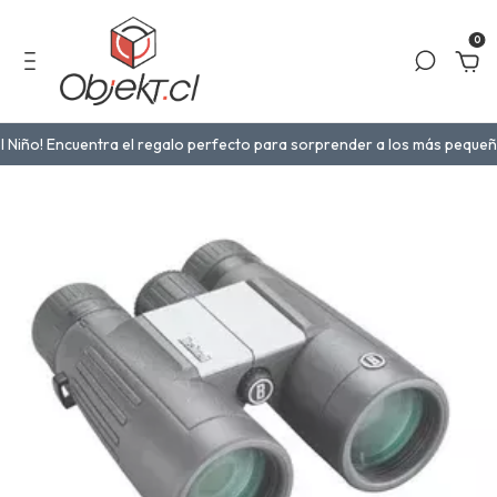
0
! Encuentra el regalo perfecto para sorprender a los más pequeños en 